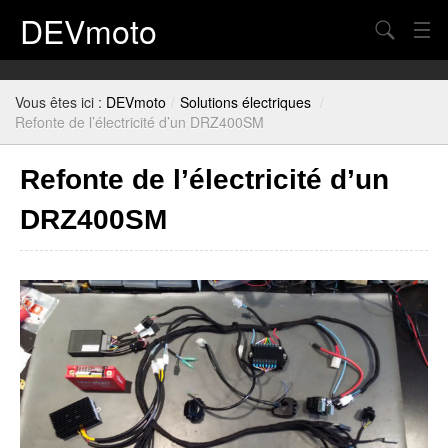
DEVmoto
Chercher
Contact
Vous êtes ici :
DEVmoto
/
Solutions électriques
/
Blog
Refonte de l’électricité d’un DRZ400SM
Mon Compte
Refonte de l’électricité d’un
Panier
DRZ400SM
Plan du site