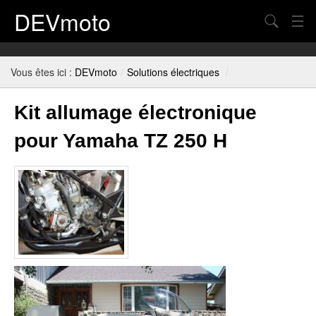
DEVmoto
Chercher
Contact
Vous êtes ici :
DEVmoto
/
Solutions électriques
/
Blog
Kit allumage électronique
Mon Compte
pour Yamaha TZ 250 H
Panier
Plan du site