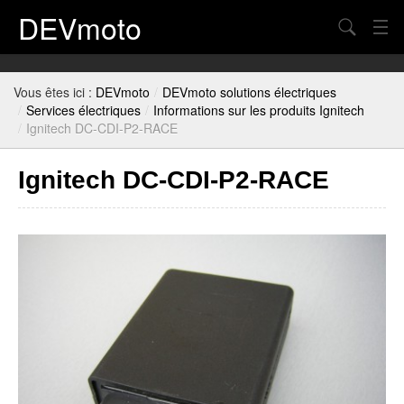
DEVmoto
Chercher
Contact
Vous êtes ici :
DEVmoto
/
DEVmoto solutions électriques
Blog
/
Services électriques
/
Informations sur les produits Ignitech
/
Ignitech DC-CDI-P2-RACE
Mon Compte
Ignitech DC-CDI-P2-RACE
Panier
Plan du site