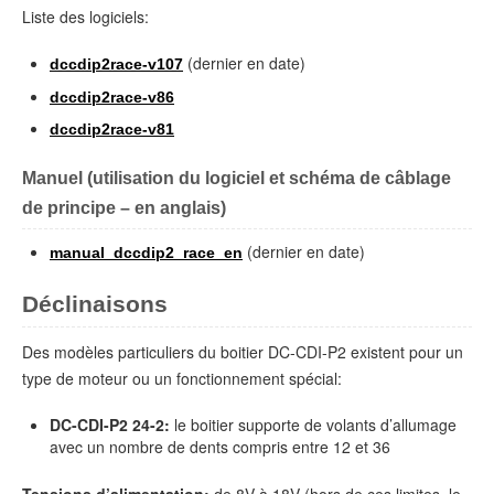
Liste des logiciels:
(dernier en date)
dccdip2race-v107
dccdip2race-v86
dccdip2race-v81
Manuel (utilisation du logiciel et schéma de câblage
de principe – en anglais)
(dernier en date)
manual_dccdip2_race_en
Déclinaisons
Des modèles particuliers du boitier DC-CDI-P2 existent pour un
type de moteur ou un fonctionnement spécial:
DC-CDI-P2 24-2:
le boitier supporte de volants d’allumage
avec un nombre de dents compris entre 12 et 36
Tensions d’alimentation:
de 8V à 18V (hors de ces limites, le