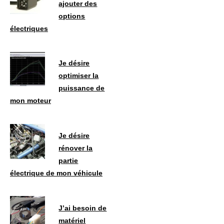
ajouter des
options
électriques
Je désire
optimiser la
puissance de
mon moteur
Je désire
rénover la
partie
électrique de mon véhicule
J’ai besoin de
matériel