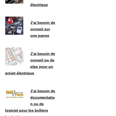
électrique
J’ai besoin de
conseil sur
une panne
J’ai besoin de
conseil ou de
plan pour un
projet électrique
J’ai besoin de
documentatio
n ou de
logiciel pour les boîtiers