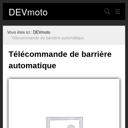
DEVmoto
Chercher
Contact
Vous êtes ici :
DEVmoto
Blog
/
Télécommande de barrière automatique
Mon Compte
Télécommande de barrière
Panier
automatique
Plan du site