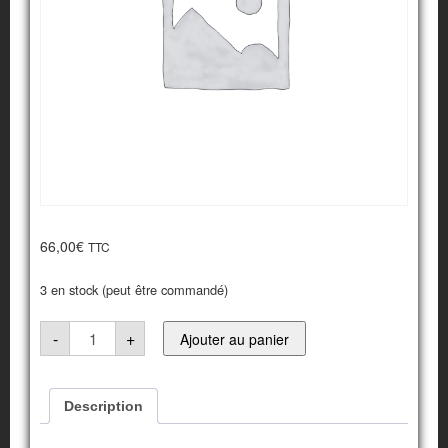
66,00
€
TTC
3 en stock (peut être commandé)
quantité
-
+
Ajouter au panier
de
Télécommande
de
Description
barrière
automatique