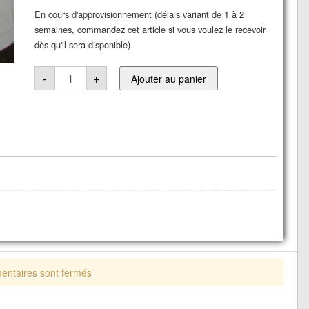
En cours d'approvisionnement (délais variant de 1 à 2
semaines, commandez cet article si vous voulez le recevoir
dès qu'il sera disponible)
quantité
-
+
Ajouter au panier
de
Module
d'interface
sonde
Lambda
large
bande
ntaires sont fermés