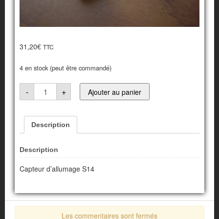
31,20
€
TTC
4 en stock (peut être commandé)
quantité
-
+
Ajouter au panier
de
Capteur
d'allumage
Description
S14
Description
Capteur d’allumage S14
Les commentaires sont fermés