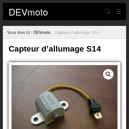
DEVmoto
Chercher
Contact
Vous êtes ici :
DEVmoto
/
Capteur d’allumage S14
Blog
Capteur d’allumage S14
Mon Compte
Panier
Plan du site