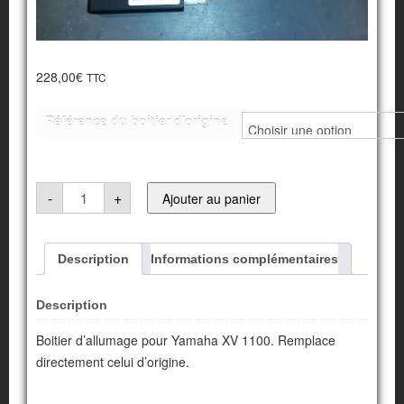
228,00
€
TTC
Référence du boitier d'origine
quantité
-
+
Ajouter au panier
de
Boitier
d'allumage
Description
Informations complémentaires
pour
Yamaha
XV
Description
1100
Boitier d’allumage pour Yamaha XV 1100. Remplace
directement celui d’origine.