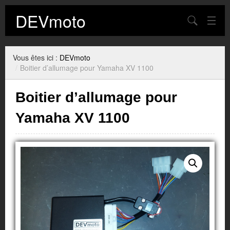
DEVmoto
Chercher
Contact
Vous êtes ici :
DEVmoto
Blog
/
Boitier d’allumage pour Yamaha XV 1100
Mon Compte
Boitier d’allumage pour
Panier
Yamaha XV 1100
Plan du site