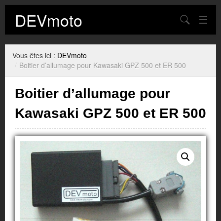
DEVmoto
Chercher
Contact
Vous êtes ici :
DEVmoto
Blog
/
Boitier d’allumage pour Kawasaki GPZ 500 et ER 500
Mon Compte
Boitier d’allumage pour
Panier
Kawasaki GPZ 500 et ER 500
Plan du site