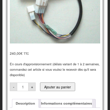
240,00
€
TTC
En cours d'approvisionnement (délais variant de 1 à 2 semaines,
commandez cet article si vous voulez le recevoir dès qu'il sera
disponible)
quantité
-
+
Ajouter au panier
de
Boitier
d’allumage
Description
Informations complémentaires
pour
Kawasaki