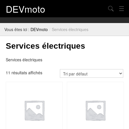
DEVmoto
Chercher
Contact
Vous êtes ici :
DEVmoto
/
Services électriques
Blog
Services électriques
Mon Compte
Panier
Services électriques
Plan du site
11 résultats affichés