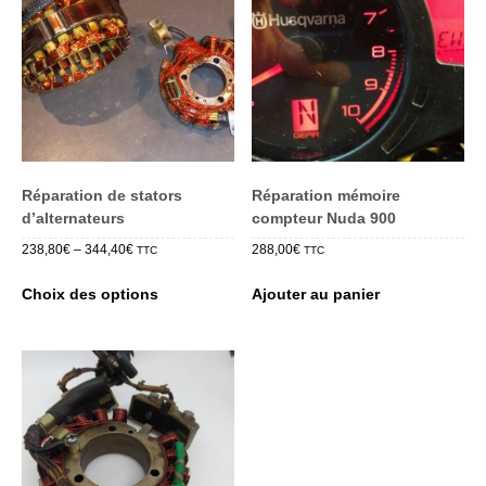
Réparation de stators
Réparation mémoire
d’alternateurs
compteur Nuda 900
238,80
€
–
344,40
€
288,00
€
TTC
TTC
Ce
Choix des options
Ajouter au panier
produit
a
plusieurs
variations.
Les
options
peuvent
être
choisies